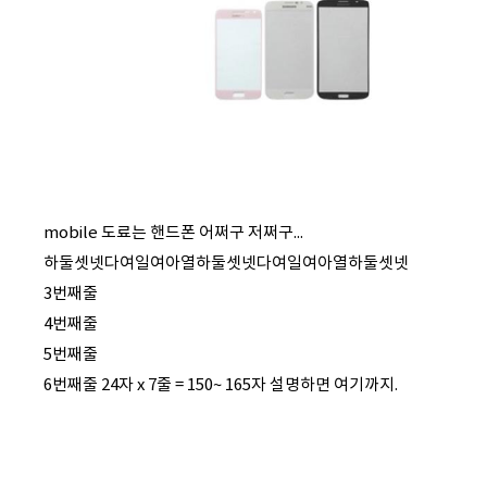
mobile 도료는 핸드폰 어쩌구 저쩌구...
하둘셋넷다여일여아열하둘셋넷다여일여아열하둘셋넷
3번째줄
4번째줄
5번째줄
6번째줄 24자 x 7줄 = 150~ 165자 설명하면 여기까지.