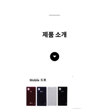
제품 소개
arrow_drop_down_circle